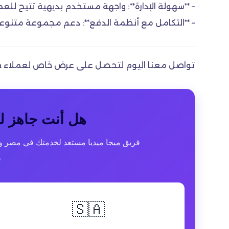
– **سهولة الإدارة**: واجهة مستخدم بديهية تتيح للع
– **التكامل مع أنظمة الدفع**: دعم مجموعة متنوعة 
تواصل معنا اليوم لتحصل على عرض خاص لعملاء ج
هل أنت جاهز لت
فريق ميجا ميديا مستعد لخدمتك في مصر وال
ف
🇸🇦