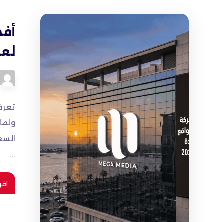
أفض
لعام 
ولما
السع
...
اقر