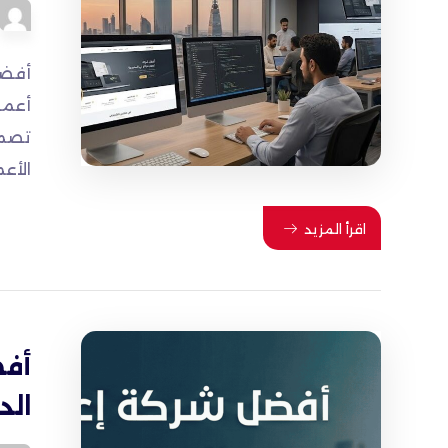
أفضل
أعما
تصمي
الأعم
اقرأ المزيد
أفض
الدم