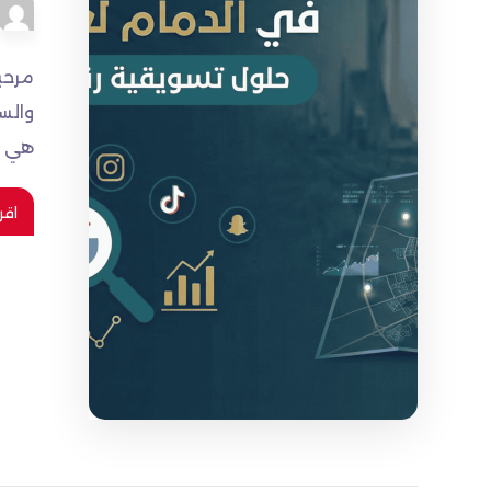
مرحب
والس
هي أ
اقر