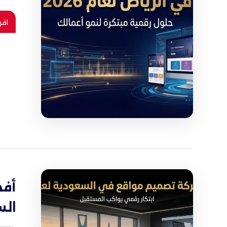
اقر
أف
الس