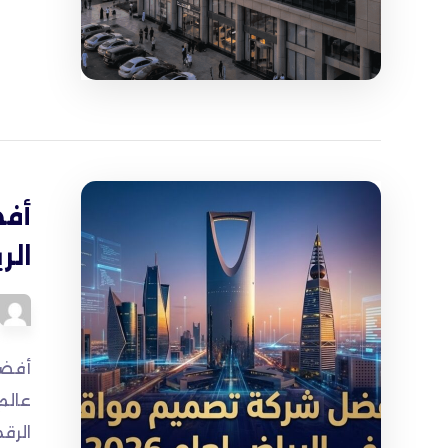
أف
الري
عالم 
الرق