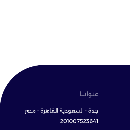
عنواننا
جدة - السعودية القاهرة - مصر
201007523641