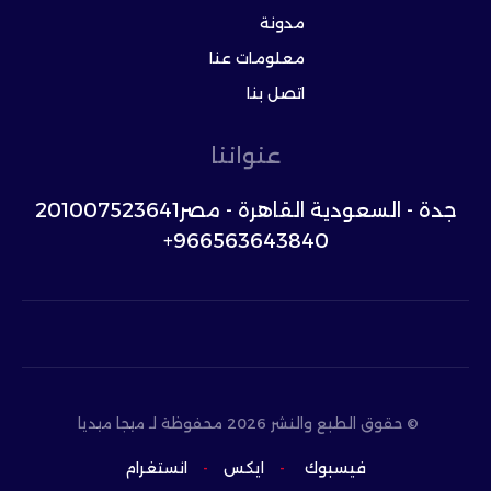
مدونة
معلومات عنا
اتصل بنا
عنواننا
جدة - السعودية القاهرة - مصر
201007523641
966563643840+
© حقوق الطبع والنشر 2026 محفوظة لـ ميجا ميديا
فيسبوك
-
ایکس
-
انستغرام